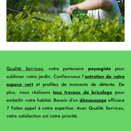
Qualité Services
, votre partenaire
paysagiste
pour
sublimer votre jardin. Confiez-nous l’
entretien de votre
espace vert
et profitez de moments de détente. De
plus, nous réalisons
tous travaux de bricolage
pour
embellir votre habitat. Besoin d’un
démoussage
efficace
? Faites appel à notre expertise. Avec Qualité Services,
votre satisfaction est notre priorité.