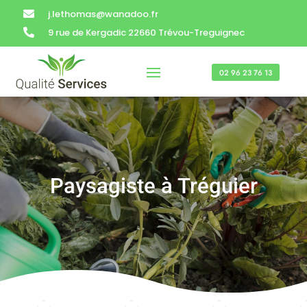
j.lethomas@wanadoo.fr

9 rue de Kergadic 22660 Trévou-Treguignec

02 96 23 76 13
Paysagiste à
Tréguier